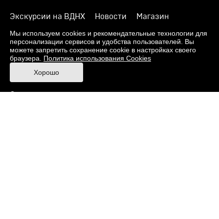
Экскурсии на ВДНХ
Новости
Магазин
О музее
Фонды
Виртуальный музей
Мы используем cookies и рекомендательные технологии для
персонализации сервисов и удобства пользователей. Вы
Издания
Пресс-центр
Контакты
можете запретить сохранение cookie в настройках своего
браузера.
Политика использования Cookies
Правила посещения Музея
Хорошо
Ответы на частые вопросы
Оценка качества услуг
Противодействие терроризму и экстремизму
Напишите нам
© 2026 Музей кино
При поддержке Министерства культуры РФ
Адрес: Москва, 129223, проспект Мира, 119,