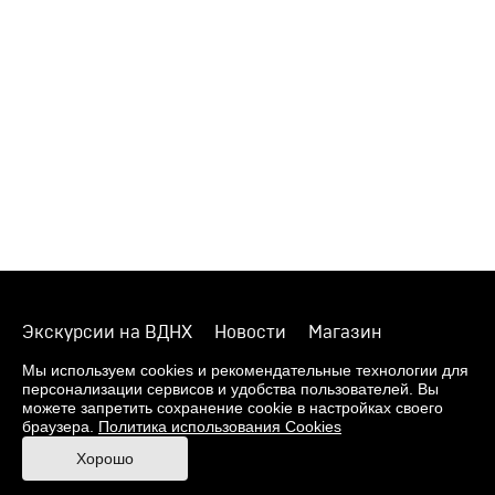
Экскурсии на ВДНХ
Новости
Магазин
О музее
Фонды
Виртуальный музей
Мы используем cookies и рекомендательные технологии для
персонализации сервисов и удобства пользователей. Вы
Издания
Пресс-центр
Контакты
можете запретить сохранение cookie в настройках своего
браузера.
Политика использования Cookies
Правила посещения Музея
Хорошо
Ответы на частые вопросы