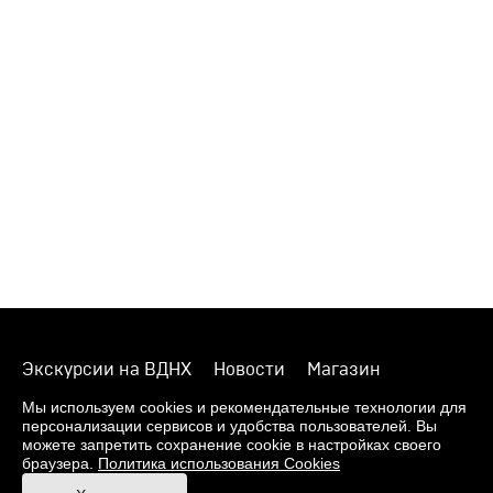
Экскурсии на ВДНХ
Новости
Магазин
О музее
Фонды
Виртуальный музей
Мы используем cookies и рекомендательные технологии для
персонализации сервисов и удобства пользователей. Вы
Издания
Пресс-центр
Контакты
можете запретить сохранение cookie в настройках своего
браузера.
Политика использования Cookies
Правила посещения Музея