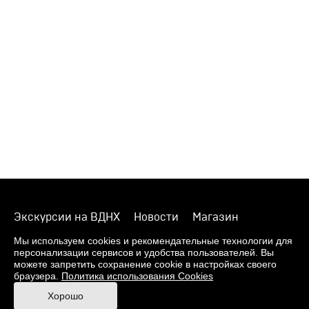
Экскурсии на ВДНХ
Новости
Магазин
О музее
Фонды
Виртуальный музей
Мы используем cookies и рекомендательные технологии для
персонализации сервисов и удобства пользователей. Вы
Издания
Пресс-центр
Контакты
можете запретить сохранение cookie в настройках своего
браузера.
Политика использования Cookies
Правила посещения Музея
Хорошо
Ответы на частые вопросы