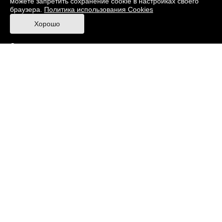
можете запретить сохранение cookie в настройках своего
браузера.
Политика использования Cookies
Правила посещения Музея
Хорошо
Ответы на частые вопросы
Оценка качества услуг
Противодействие терроризму и экстремизму
Напишите нам
© 2026 Музей кино
При поддержке Министерства культуры РФ
Адрес: Москва, 129223, проспект Мира, 119,
павильон № 36 Тел.: +7 (495) 150-3600
Противодействие коррупции
Карта сайта