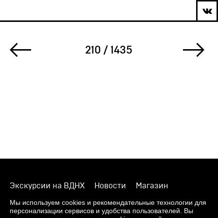
210 / 1435
Экскурсии на ВДНХ
Новости
Магазин
О музее
Фонды
Виртуальный музей
Мы используем cookies и рекомендательные технологии для
персонализации сервисов и удобства пользователей. Вы
Издания
Пресс-центр
Контакты