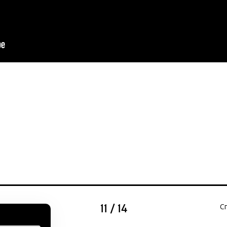
аста: про
С
11 / 14