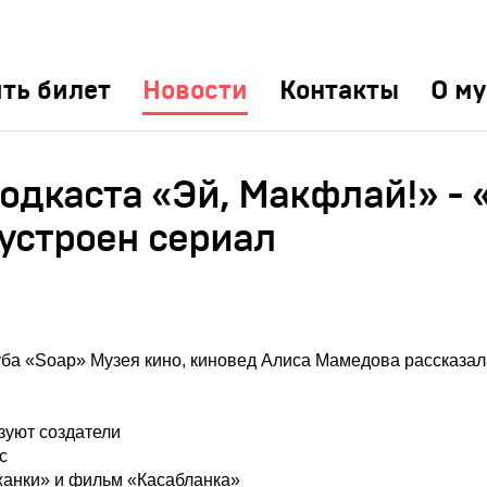
ть билет
Новости
Контакты
О му
одкаста «Эй, Макфлай!» - 
 устроен сериал
уба «Soap» Музея кино, киновед Алиса Мамедова рассказал
зуют создатели
ос
ужанки» и фильм «Касабланка»