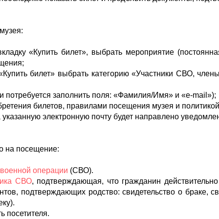
 музея:
вкладку «Купить билет», выбрать мероприятие (постоянн
ещения;
«Купить билет» выбрать категорию «Участники СВО, члены
и потребуется заполнить поля: «Фамилия/Имя» и «e-mail»);
бретения билетов, правилами посещения музея и политико
а указанную электронную почту будет направлено уведом
.
о на посещение:
 военной операции
(СВО).
ника СВО
, подтверждающая, что гражданин действительно
тов, подтверждающих родство: свидетельство о браке, св
ку).
ь посетителя.