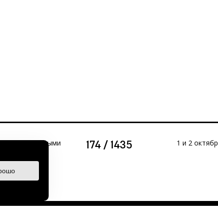
тр с выставочными
1 и 2 октяб
174 / 1435
рошо