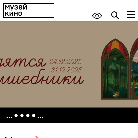
...
●
●
●
●
...