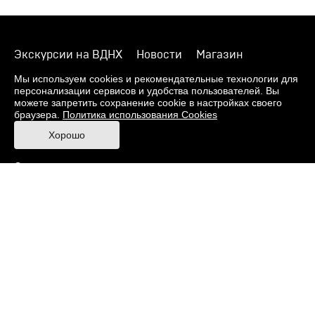
Экскурсии на ВДНХ
Новости
Магазин
О музее
Фонды
Виртуальный музей
Мы используем cookies и рекомендательные технологии для
персонализации сервисов и удобства пользователей. Вы
Издания
Пресс-центр
Контакты
можете запретить сохранение cookie в настройках своего
браузера.
Политика использования Cookies
Правила посещения Музея
Хорошо
Ответы на частые вопросы
Оценка качества услуг
Противодействие терроризму и экстремизму
Напишите нам
© 2026 Музей кино