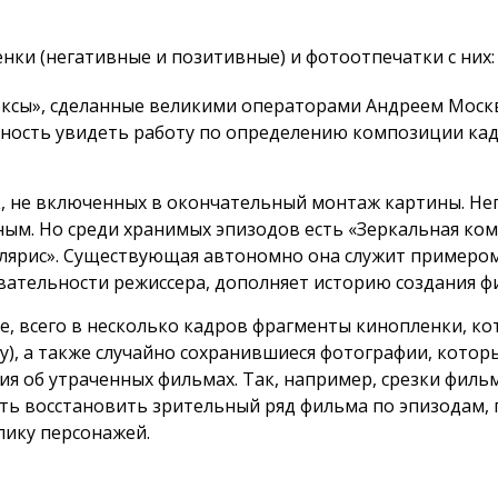
енки (негативные и позитивные) и фотоотпечатки с них:
нексы», сделанные великими операторами Андреем Моск
ость увидеть работу по определению композиции кад
к, не включенных в окончательный монтаж картины. Н
ым. Но среди хранимых эпизодов есть «Зеркальная ком
лярис». Существующая автономно она служит примеро
вательности режиссера, дополняет историю создания ф
е, всего в несколько кадров фрагменты кинопленки, к
у), а также случайно сохранившиеся фотографии, котор
я об утраченных фильмах. Так, например, срезки фильма
ть восстановить зрительный ряд фильма по эпизодам,
блику персонажей.