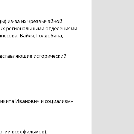
ды)
из-за
их чрезвычайной
нных региональными отделениями
анесова
, Вайля, Голдобина,
едставляющие исторический
Никита Иванович и социализм»
огии всех фильмов).