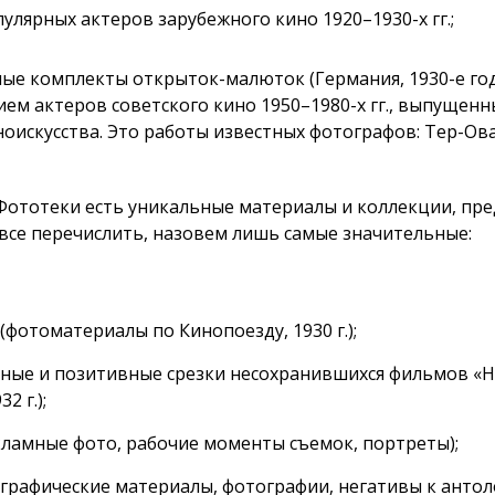
улярных актеров зарубежного кино
1920–1930
-х гг.;
ные комплекты
открыток-малюток
(Германия,
1930-е
го
ием актеров советского кино
1950–1980
-х гг., выпуще
оискусства. Это работы известных фотографов:
Тер-Ов
 Фототеки есть уникальные материалы и коллекции, пр
все перечислить, назовем лишь самые значительные:
фотоматериалы по Кинопоезду, 1930 г.);
вные и позитивные срезки несохранившихся фильмов «
2 г.);
кламные фото, рабочие моменты съемок, портреты);
графические материалы, фотографии, негативы к антол