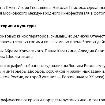
ны Кмит, Игоря Гневашева, Николая Гнисюка, сделанны
я Московского международного кинофестиваля в фотог
тории и культуры
онтовых кинооператоров, снимавших Великую Отечест
 запечатленных своими коллегами во время боевых дей
ы Абрама Кричесвкого, Павла Касаткина, Аркадия Леви
ена Школьникова;
 фотографий, собранная художником Яковом Ривошем (
ы и интерьеры дворцов, особняков и различных зданий
 той России, которой уже нет — России начала XX века).
графические
открытки-портреты
русских кино- и театр