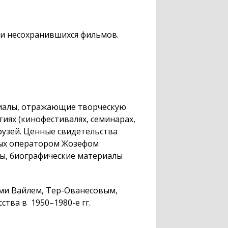
ки несохранившихся фильмов.
ериалы, отражающие творческую
иях (кинофестивалях, семинарах,
друзей. Ценные свидетельства
ных оператором Жозефом
ы, биографические материалы
ами Вайлем,
Тер-Ованесовым
,
сства в
1950–1980
-е гг.