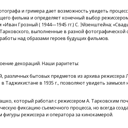
отографа и гримера дает возможность увидеть процесс 
щего фильма и определяет конечный выбор режиссером 
 «Иван Грозный (
1944—1945 гг.
) С. Эйзенштейна; «Свадь
. Тарковского, выполненные в разной фотографической 
работы над образами героев будущих фильмов.
воение декораций. Наши раритеты:
й, различных бытовых предметов из архива режиссера 
 в Таджикистане в 1935 г., позволяют увидеть замысе
ко, который работал с режиссером А. Тарковским почт
ческую фиксацию съемочного процесса, но всегда созд
фигуры режиссера и оператора за кинокамерой.