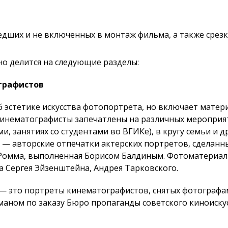
едших и не включенных в монтаж фильма, а также срез
о делится на следующие разделы:
графистов
б эстетике искусства фотопортрета, но включает мат
Кинематографисты запечатлены на различных мероприят
ми, занятиях со студентами во ВГИКе), в кругу семьи и 
 — авторские отпечатки актерских портретов, сделан
Ромма, выполненная Борисом Балдиным. Фотоматериал
а Сергея Эйзенштейна, Андрея Тарковского.
 — это портреты кинематографистов, снятых фотограф
аном по заказу Бюро пропаганды советского киноиску