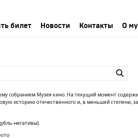
ть билет
Новости
Контакты
О му
му собранием Музея кино. На текущий момент содержит
вую историю отечественного и, в меньшей степени, за
дубль-негативы
).
фото