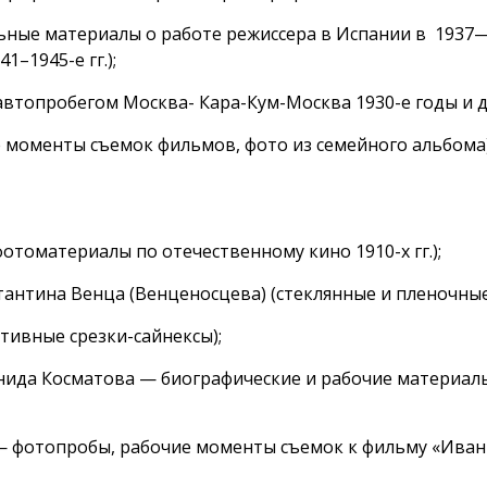
ьные материалы о работе режиссера в Испании в
1937—
41–1945
-е гг.);
 автопробегом Москва-
Кара-Кум-Москва
1930-е
годы и д
 моменты съемок фильмов, фото из семейного альбома
фотоматериалы по отечественному кино
1910-х
гг.);
антина Венца (Венценосцева) (стеклянные и пленочные
зитивные
срезки-сайнексы
);
нида Косматова — биографические и рабочие материалы
 фотопробы, рабочие моменты съемок к фильму «Иван 