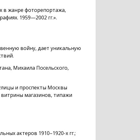
х в жанре фоторепортажа,
рафиях.
1959—2002 гг.
».
венную войну, дает уникальную
ствий.
тана, Михаила Посельского,
улицы и проспекты Москвы
, витрины магазинов, типажи
альных актеров
1910–1920
-х гг.;