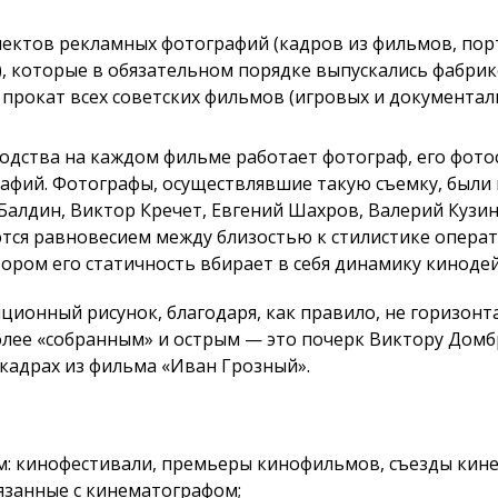
ектов рекламных фотографий (кадров из фильмов, порт
), которые в обязательном порядке выпускались фабри
 прокат всех советских фильмов (игровых и документа
дства на каждом фильме работает фотограф, его фото
афий. Фотографы, осуществлявшие такую съемку, были
Балдин, Виктор Кречет, Евгений Шахров, Валерий Кузи
тся равновесием между близостью к стилистике операт
ором его статичность вбирает в себя динамику кинодей
ионный рисунок, благодаря, как правило, не горизонт
лее «собранным» и острым — это почерк Виктору Домбр
кадрах из фильма «Иван Грозный».
: кинофестивали, премьеры кинофильмов, съезды кине
язанные с кинематографом;