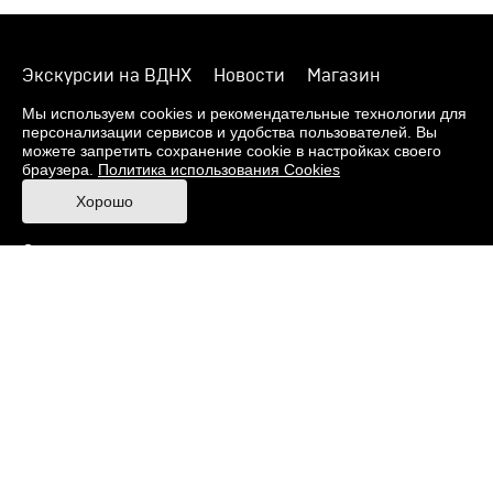
Экскурсии на ВДНХ
Новости
Магазин
О музее
Фонды
Виртуальный музей
Мы используем cookies и рекомендательные технологии для
персонализации сервисов и удобства пользователей. Вы
Издания
Пресс-центр
Контакты
можете запретить сохранение cookie в настройках своего
браузера.
Политика использования Cookies
Правила посещения Музея
Хорошо
Ответы на частые вопросы
Оценка качества услуг
Противодействие терроризму и экстремизму
Напишите нам
© 2026 Музей кино
При поддержке Министерства культуры РФ