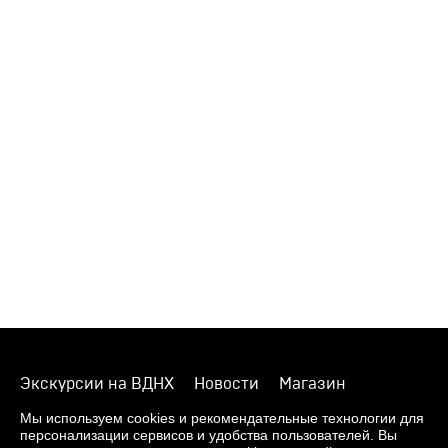
Экскурсии на ВДНХ
Новости
Магазин
О музее
Фонды
Виртуальный музей
Мы используем cookies и рекомендательные технологии для
персонализации сервисов и удобства пользователей. Вы