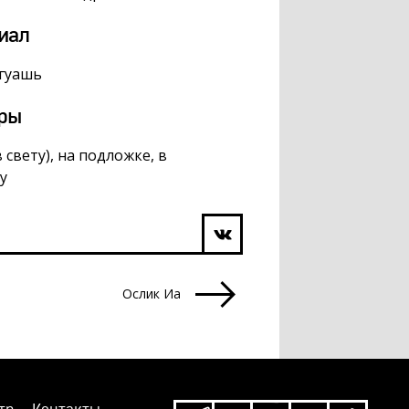
иал
 гуашь
ры
в свету), на подложке, в
у
Ослик Иа