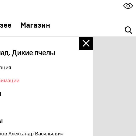
зее
Магазин
ад. Дикие пчелы
ация
нимации
м
ы
ов Александр Васильевич