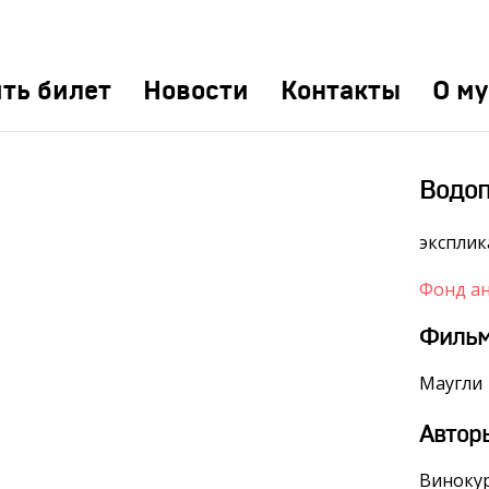
ть билет
Новости
Контакты
О му
Водоп
эксплик
Фонд а
Филь
Маугли
Автор
Винокур