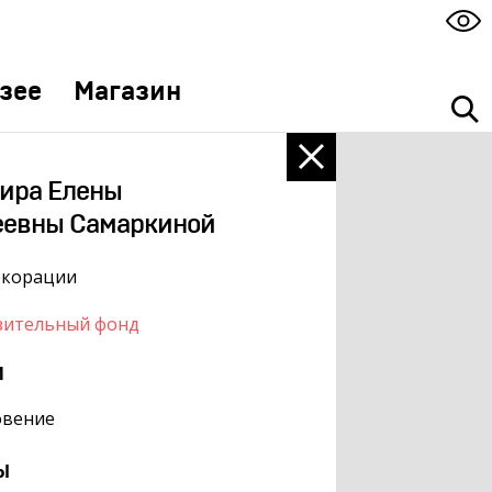
зее
Магазин
ира Елены
еевны Самаркиной
екорации
зительный фонд
м
овение
ы