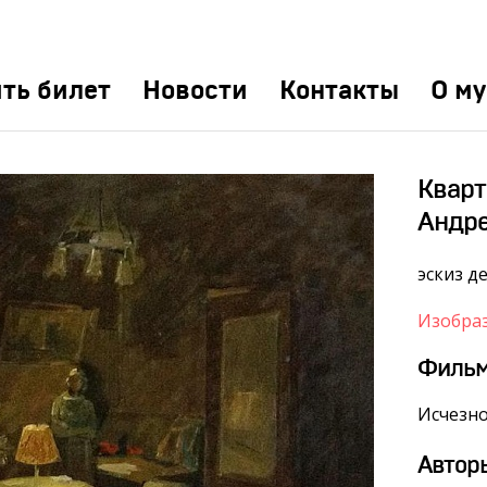
ть билет
Новости
Контакты
О му
Кварт
Андр
эскиз д
Изобра
Филь
Исчезн
Автор