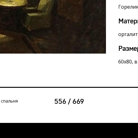
Горели
Матер
оргалит
Разме
60х80, 
 спальня
556 / 669