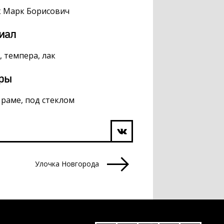
к Марк Борисович
иал
, темпера, лак
ры
в раме, под стеклом
Улочка Новгорода