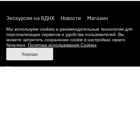
Экскурсии на ВДНХ
Новости
Магазин
О музее
Фонды
Виртуальный музей
Мы используем cookies и рекомендательные технологии для
персонализации сервисов и удобства пользователей. Вы
Издания
Пресс-центр
Контакты
можете запретить сохранение cookie в настройках своего
браузера.
Политика использования Cookies
Правила посещения Музея
Хорошо
Ответы на частые вопросы
Оценка качества услуг
Противодействие терроризму и экстремизму
Напишите нам
© 2026 Музей кино
При поддержке Министерства культуры РФ