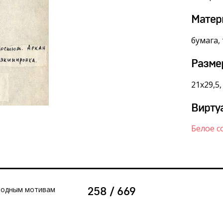
Матер
бумага,
Разме
21х29,5
Вирту
Белое с
ародным мотивам
258 / 669