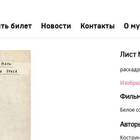
ть билет
Новости
Контакты
О му
Лист 
раскад
Изобра
Филь
Белое с
Автор
Костри