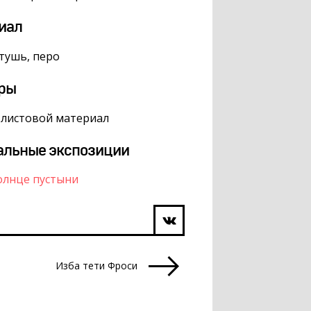
иал
 тушь, перо
ры
, листовой материал
альные экспозиции
олнце пустыни
Изба тети Фроси