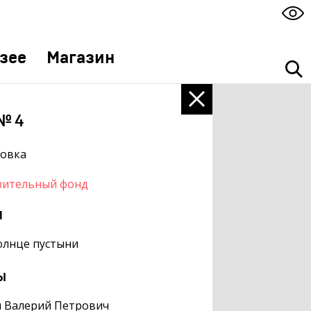
зее
Магазин
№ 4
ровка
зительный фонд
м
олнце пустыни
ы
н Валерий Петрович