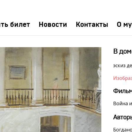
ть билет
Новости
Контакты
О му
В дом
эскиз д
Изобра
Филь
Война и
Автор
Богдано