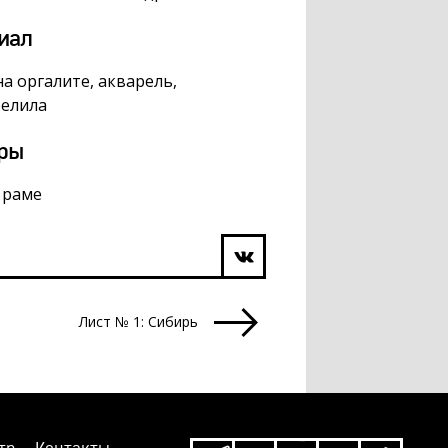
иал
на оргалите, акварель,
белила
ры
в раме
Лист № 1: Сибирь