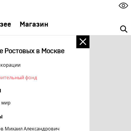
зее
Магазин
е Ростовых в Москве
екорации
зительный фонд
м
 мир
ы
в Михаил Александрович