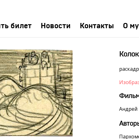
ть билет
Новости
Контакты
О му
Колок
раскад
Изобра
Филь
Андрей 
Автор
Пархоме