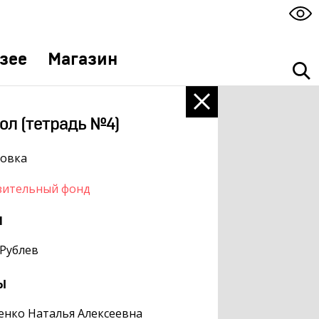
зее
Магазин
ол (тетрадь №4)
ровка
зительный фонд
м
Рублев
ы
нко Наталья Алексеевна