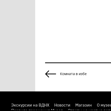
Комната в избе
Экскурсии на ВДНХ
Новости
Магазин
О музе
Правила посещения Музея
Ответы на частые во