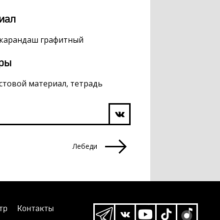
иал
 карандаш графитный
ры
истовой материал, тетрадь
Лебеди
тр
Контакты