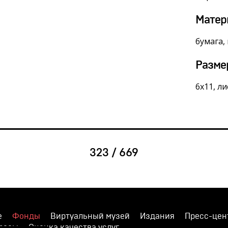
Матер
бумага,
Разме
6х11, л
323 / 669
е
Фонды
Виртуальный музей
Издания
Пресс-цен
просы
Оценка качества услуг