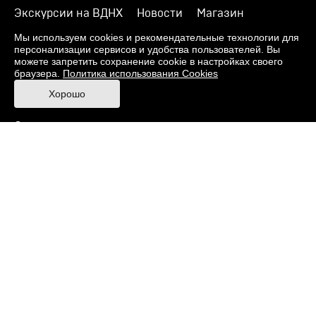
Экскурсии на ВДНХ
Новости
Магазин
О музее
Фонды
Виртуальный музей
Мы используем cookies и рекомендательные технологии для
персонализации сервисов и удобства пользователей. Вы
Издания
Пресс-центр
Контакты
можете запретить сохранение cookie в настройках своего
браузера.
Политика использования Cookies
Правила посещения Музея
Хорошо
Ответы на частые вопросы
Оценка качества услуг
Противодействие терроризму и экстремизму
Напишите нам
© 2026 Музей кино
При поддержке Министерства культуры РФ
Адрес: Москва, 129223, проспект Мира, 119,
павильон № 36 Тел.: +7 (495) 150-3600