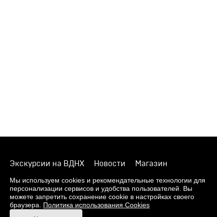
Экскурсии на ВДНХ
Новости
Магазин
О музее
Фонды
Виртуальный музей
Мы используем cookies и рекомендательные технологии для
персонализации сервисов и удобства пользователей. Вы
Издания
Пресс-центр
Контакты
можете запретить сохранение cookie в настройках своего
браузера.
Политика использования Cookies
Правила посещения Музея