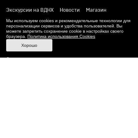
Экскурсии на ВДНХ
Новости
Магазин
О музее
Фонды
Виртуальный музей
Мы используем cookies и рекомендательные технологии для
персонализации сервисов и удобства пользователей. Вы
Издания
Пресс-центр
Контакты
можете запретить сохранение cookie в настройках своего
браузера.
Политика использования Cookies
Правила посещения Музея
Хорошо
Ответы на частые вопросы
Оценка качества услуг
Противодействие терроризму и экстремизму
Напишите нам
© 2026 Музей кино
При поддержке Министерства культуры РФ
Адрес: Москва, 129223, проспект Мира, 119,