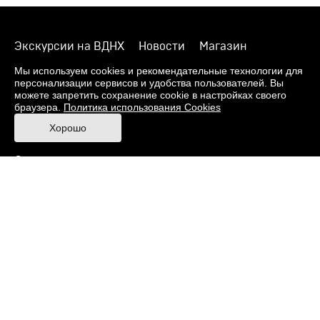
Экскурсии на ВДНХ
Новости
Магазин
О музее
Фонды
Виртуальный музей
Мы используем cookies и рекомендательные технологии для
персонализации сервисов и удобства пользователей. Вы
Издания
Пресс-центр
Контакты
можете запретить сохранение cookie в настройках своего
браузера.
Политика использования Cookies
Правила посещения Музея
Хорошо
Ответы на частые вопросы
Оценка качества услуг
Противодействие терроризму и экстремизму
Напишите нам
© 2026 Музей кино
При поддержке Министерства культуры РФ