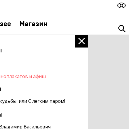
зее
Магазин
т
иноплакатов и афиш
м
судьбы, или С легким паром!
ы
 Владимир Васильевич