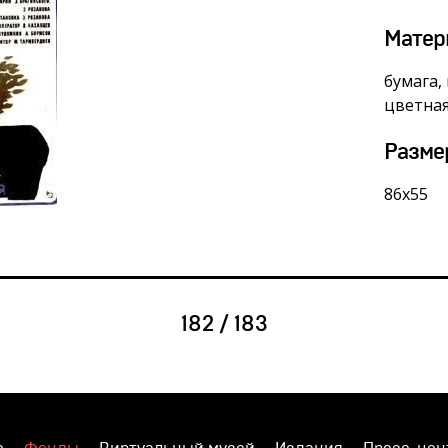
Матер
бумага,
цветна
Разме
86х55
182 / 183