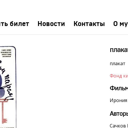
ть билет
Новости
Контакты
О му
плака
плакат
Фонд к
Филь
Ирония 
Автор
Сачков