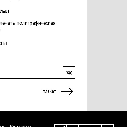
иал
 печать полиграфическая
я
ры
плакат