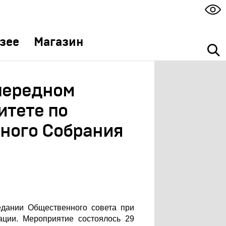
зее
Магазин
очередном
итете по
ного Собрания
едании Общественного совета при
ации. Мероприятие состоялось 29