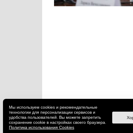
Мы используем cookies и рекомендательные
технологии для персонализации сервисов и
удобства пользователей. Вы можете запретить
Хо
29 февраля в рамках выстав
сохранение cookie в настройках своего браузера.
«Россия» в Музее кино состо
Политика использования Cookies
документального фильма «Ру