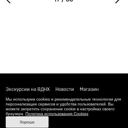
Экскурсии на ВДНХ
Новости
Магазин
О музее
Фонды
Виртуальный музей
Мы используем cookies и рекомендательные технологии для
персонализации сервисов и удобства пользователей. Вы
Издания
Пресс-центр
Контакты
можете запретить сохранение cookie в настройках своего
браузера.
Политика использования Cookies
Правила посещения Музея
Хорошо
Ответы на частые вопросы