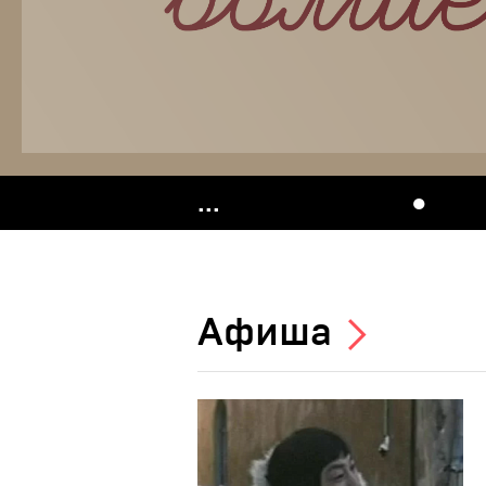
...
●
Афиша