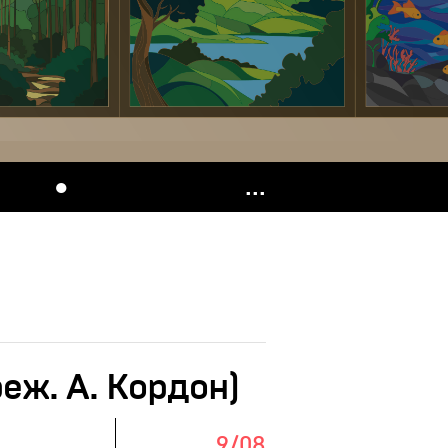
●
...
еж. А. Кордон)
9/08