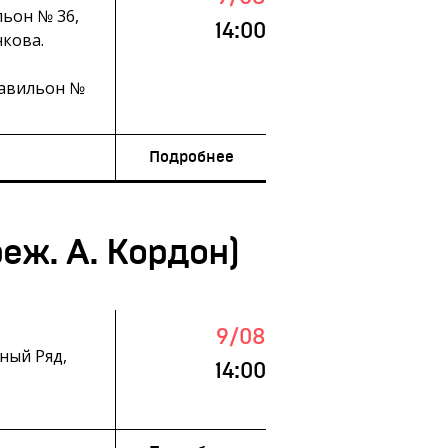
льон № 36,
14:00
кова.
павильон №
Подробнее
еж. А. Кордон)
9/08
ный Ряд,
14:00