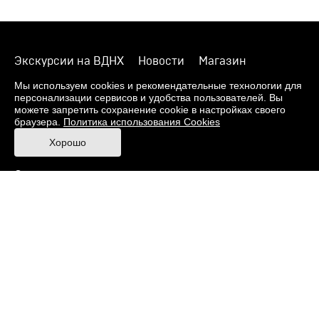
Экскурсии на ВДНХ
Новости
Магазин
О музее
Фонды
Виртуальный музей
Мы используем cookies и рекомендательные технологии для
персонализации сервисов и удобства пользователей. Вы
Издания
Пресс-центр
Контакты
можете запретить сохранение cookie в настройках своего
браузера.
Политика использования Cookies
Правила посещения Музея
Хорошо
Ответы на частые вопросы
Оценка качества услуг
Противодействие терроризму и экстремизму
Напишите нам
© 2026 Музей кино