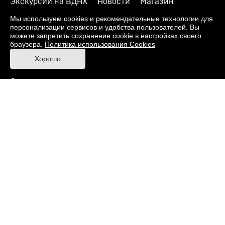
Экскурсии на ВДНХ
Новости
Магазин
О музее
Фонды
Виртуальный музей
Мы используем cookies и рекомендательные технологии для
персонализации сервисов и удобства пользователей. Вы
Издания
Пресс-центр
Контакты
можете запретить сохранение cookie в настройках своего
браузера.
Политика использования Cookies
Правила посещения Музея
Хорошо
Ответы на частые вопросы
Оценка качества услуг
Противодействие терроризму и экстремизму
Напишите нам
© 2026 Музей кино
При поддержке Министерства культуры РФ
Адрес: Москва, 129223, проспект Мира, 119,
павильон № 36 Тел.: +7 (495) 150-3600