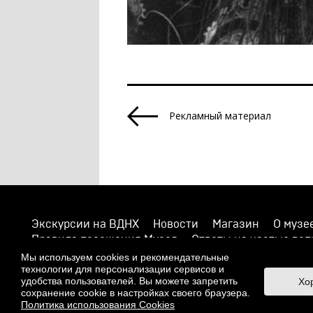
Рекламный материал
Экскурсии на ВДНХ
Новости
Магазин
О музе
Правила посещения Музея
Ответы на частые во
Противодействие терроризму и экстремизму
Нап
Мы используем cookies и рекомендательные
технологии для персонализации сервисов и
© 2026 Музей кино
удобства пользователей. Вы можете запретить
Хо
При поддержке Министерства культуры РФ
сохранение cookie в настройках своего браузера.
Политика использования Cookies
Адрес: Москва, 129223, проспект Мира, 119, павильон №