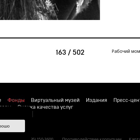
Рабочий мом
163 / 502
е
Фонды
Виртуальный музей
Издания
Пресс-цен
просы
Оценка качества услуг
ишите нам
рошо
 36 Тел.: +7 (495) 150-3600
Противодействие коррупции
Карт