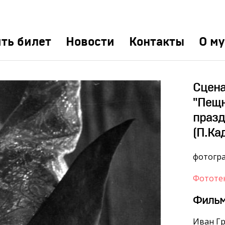
ть билет
Новости
Контакты
О му
Сцена
"Пещн
празд
(П.Ка
фотогр
Фототе
Филь
Иван Гр