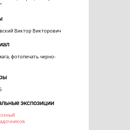
"
ы
вский Виктор Викторович
иал
ага, фотопечать черно-
ры
5
альные экспозиции
розный
Кадочников