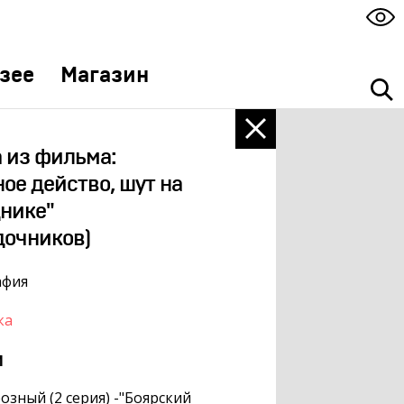
зее
Магазин
 из фильма:
ое действо, шут на
нике"
дочников)
афия
ка
м
озный (2 серия) -"Боярский