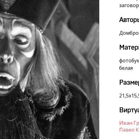
заговор
Автор
Домбро
Матер
фотобум
белая
Разме
21,5х15,
Вирту
Иван Г
Павел 