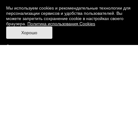
О музее
Фонды
Виртуальный музей
Мы используем cookies и рекомендательные технологии для
персонализации сервисов и удобства пользователей. Вы
Издания
Пресс-центр
Контакты
можете запретить сохранение cookie в настройках своего
браузера.
Политика использования Cookies
Правила посещения Музея
Хорошо
Ответы на частые вопросы
Оценка качества услуг
Противодействие терроризму и экстремизму
Напишите нам
© 2026 Музей кино
При поддержке Министерства культуры РФ
Адрес: Москва, 129223, проспект Мира, 119,
павильон № 36 Тел.: +7 (495) 150-3600
Противодействие коррупции
Карта сайта